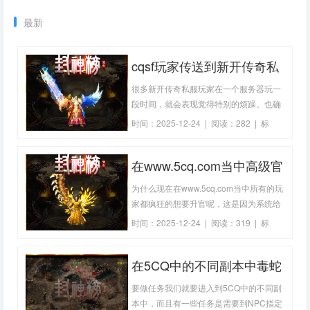
最新
cqsf玩家传送到新开传奇私
服异界要做哪些任务？
很多新开传奇私服玩家在一个服务器玩一
段时间，就会表现觉得特别的烦躁。也确
实这样，整天玩一个游戏，确实还...
时间：2025-12-24 | 阅读：282 | 标
签：
新开传奇私服
新开传奇sf
cqsf
传奇资
源网
在www.5cq.com当中高级官
职俸禄奖励有多棒？具体都
为什么现在在www.5cq.com当中所有的玩
有哪些奖励呢?
家都疯狂的想要升官呢，这是因为系统给
大家发放的俸禄，实在是非常的吸引...
时间：2025-12-24 | 阅读：319 | 标
签：
传奇广告排行
www5cqcom
传奇广告
查询站
在5CQ中的不同副本中毒蛇
山谷是做任务的首选地图
要做任务我们就要进入到5CQ中的不同副
本中，而且有一些任务是需要到NPC指定