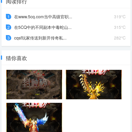
阅读排行
1
在www.5cq.com当中高级官职...
319℃
2
在5CQ中的不同副本中毒蛇山...
315℃
3
cqsf玩家传送到新开传奇私...
282℃
猜你喜欢
在5CQ中的不同副本中毒蛇山谷
在www.5cq.com当中高级官职
是做任务的首选地图
俸禄奖励有多棒？具体都有哪些
奖励呢?